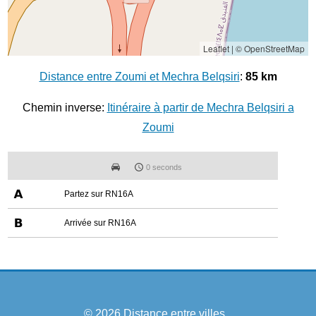
Leaflet
|
© OpenStreetMap
Distance entre Zoumi et Mechra Belqsiri
:
85 km
Chemin inverse:
Itinéraire à partir de Mechra Belqsiri a
Zoumi
0 seconds
Partez sur RN16A
Arrivée sur RN16A
© 2026
Distance entre villes