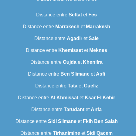
Distance entre
Settat
et
Fes
Distance entre
Marrakech
et
Marrakesh
Distance entre
Agadir
et
Sale
Distance entre
Khemisset
et
Meknes
Distance entre
Oujda
et
Khenifra
Distance entre
Ben Slimane
et
Asfi
Distance entre
Tata
et
Gueliz
Distance entre
Al Khmissat
et
Ksar El Kebir
Distance entre
Tarudant
et
Anfa
Distance entre
Sidi Slimane
et
Fkih Ben Salah
Distance entre
Tirhanimine
et
Sidi Qacem