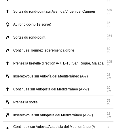
m
840
Sortez du rond-point sur Avenida Virgen del Carmen
m
15
Au rond-point (1e sortie)
m
254
Sortez du rond-point
m
30
Continuez Tournez légèrement à droite
m
195
Prenez la bretelle direction A-7, E-15: San Roque, Málaga
m
26
Insérez-vous sur Autovía del Mediterráneo (A-7)
km
10
Continuez sur Autopista del Mediterráneo (AP-7)
km
76
Prenez la sortie
m
12
Insérez-vous sur Autopista del Mediterráneo (AP-7)
km
Continuez sur Autovía/Autopista del Mediterráneo (A-
3