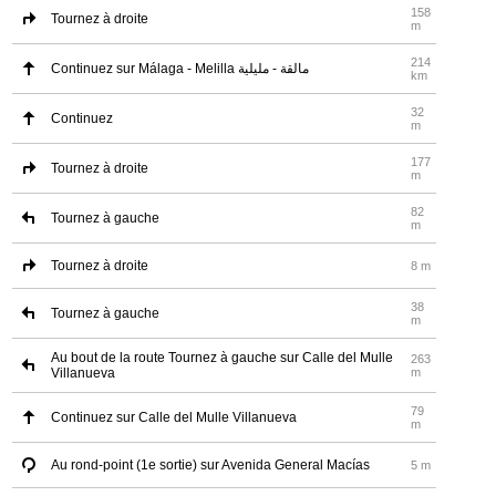
158
Tournez à droite
m
214
Continuez sur Málaga - Melilla مالقة - مليلية
km
32
Continuez
m
177
Tournez à droite
m
82
Tournez à gauche
m
Tournez à droite
8 m
38
Tournez à gauche
m
Au bout de la route Tournez à gauche sur Calle del Mulle
263
Villanueva
m
79
Continuez sur Calle del Mulle Villanueva
m
Au rond-point (1e sortie) sur Avenida General Macías
5 m