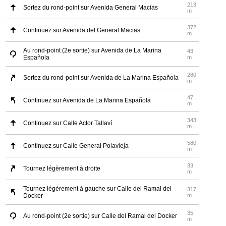
213
Sortez du rond-point sur Avenida General Macías
m
372
Continuez sur Avenida del General Macias
m
Au rond-point (2e sortie) sur Avenida de La Marina
43
Española
m
280
Sortez du rond-point sur Avenida de La Marina Española
m
47
Continuez sur Avenida de La Marina Española
m
343
Continuez sur Calle Actor Tallaví
m
580
Continuez sur Calle General Polavieja
m
33
Tournez légèrement à droite
m
Tournez légèrement à gauche sur Calle del Ramal del
317
Docker
m
35
Au rond-point (2e sortie) sur Calle del Ramal del Docker
m