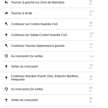
91
Tournez à gauche sur Zona de Maniobra
m
377
Tournez à droite
m
56
Continuez sur Control Guardia Civil
m
147
Continuez sur Salida Control Guardia Civil
m
74
Continuez Tournez légèrement à gauche
m
Au rond-point (1e sortie)
5 m
78
Sortez du rond-point
m
Continuez direction Puerto (Sur), Estación Marítima,
46
Helipuerto
m
60
Au rond-point (2e sortie)
m
90
Sortez du rond-point
m