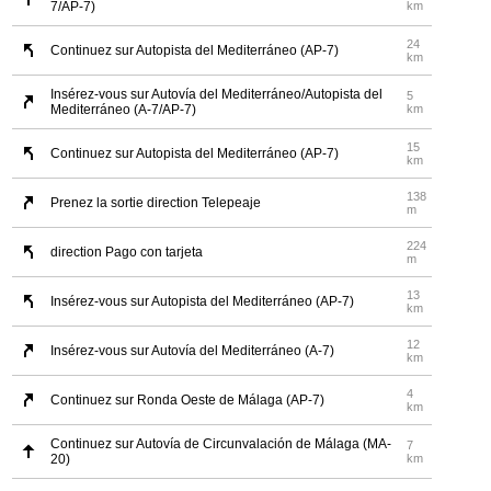
7/AP-7)
km
24
Continuez sur Autopista del Mediterráneo (AP-7)
km
Insérez-vous sur Autovía del Mediterráneo/Autopista del
5
Mediterráneo (A-7/AP-7)
km
15
Continuez sur Autopista del Mediterráneo (AP-7)
km
138
Prenez la sortie direction Telepeaje
m
224
direction Pago con tarjeta
m
13
Insérez-vous sur Autopista del Mediterráneo (AP-7)
km
12
Insérez-vous sur Autovía del Mediterráneo (A-7)
km
4
Continuez sur Ronda Oeste de Málaga (AP-7)
km
Continuez sur Autovía de Circunvalación de Málaga (MA-
7
20)
km