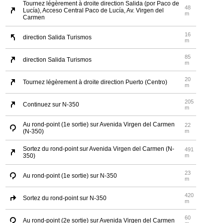
Tournez légèrement à droite direction Salida (por Paco de
48
Lucía), Acceso Central Paco de Lucía, Av. Virgen del
m
Carmen
16
direction Salida Turismos
m
85
direction Salida Turismos
m
20
Tournez légèrement à droite direction Puerto (Centro)
m
205
Continuez sur N-350
m
Au rond-point (1e sortie) sur Avenida Virgen del Carmen
22
(N-350)
m
Sortez du rond-point sur Avenida Virgen del Carmen (N-
491
350)
m
23
Au rond-point (1e sortie) sur N-350
m
420
Sortez du rond-point sur N-350
m
60
Au rond-point (2e sortie) sur Avenida Virgen del Carmen