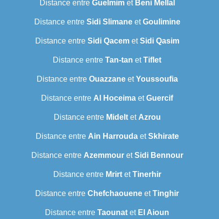
Distance entre
Guelmim
et
Beni Mellal
Distance entre
Sidi Slimane
et
Goulimine
Distance entre
Sidi Qacem
et
Sidi Qasim
Distance entre
Tan-tan
et
Tiflet
Distance entre
Ouazzane
et
Youssoufia
Distance entre
Al Hoceima
et
Guercif
Distance entre
Midelt
et
Azrou
Distance entre
Ain Harrouda
et
Skhirate
Distance entre
Azemmour
et
Sidi Bennour
Distance entre
Mrirt
et
Tinerhir
Distance entre
Chefchaouene
et
Tinghir
Distance entre
Taounat
et
El Aioun