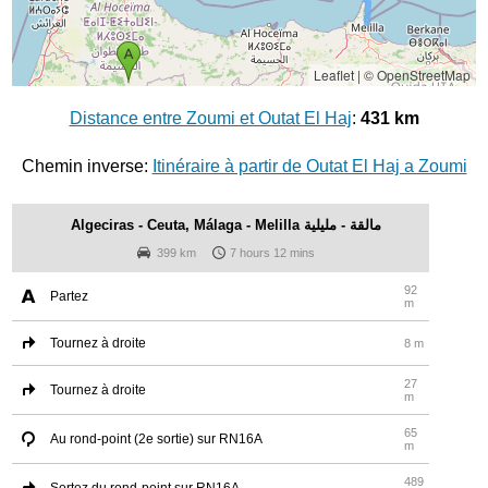
Leaflet
|
© OpenStreetMap
Distance entre Zoumi et Outat El Haj
:
431 km
Chemin inverse:
Itinéraire à partir de Outat El Haj a Zoumi
Algeciras - Ceuta, Málaga - Melilla مالقة - مليلية
399 km
7 hours 12 mins
92
Partez
m
Tournez à droite
8 m
27
Tournez à droite
m
65
Au rond-point (2e sortie) sur RN16A
m
489