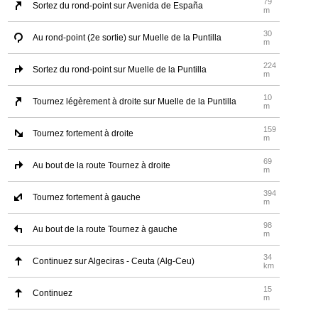
79
Sortez du rond-point sur Avenida de España
m
30
Au rond-point (2e sortie) sur Muelle de la Puntilla
m
224
Sortez du rond-point sur Muelle de la Puntilla
m
10
Tournez légèrement à droite sur Muelle de la Puntilla
m
159
Tournez fortement à droite
m
69
Au bout de la route Tournez à droite
m
394
Tournez fortement à gauche
m
98
Au bout de la route Tournez à gauche
m
34
Continuez sur Algeciras - Ceuta (Alg-Ceu)
km
15
Continuez
m