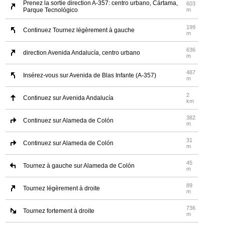
Prenez la sortie direction A-357: centro urbano, Cártama,
603
Parque Tecnológico
m
199
Continuez Tournez légèrement à gauche
m
636
direction Avenida Andalucía, centro urbano
m
487
Insérez-vous sur Avenida de Blas Infante (A-357)
m
2
Continuez sur Avenida Andalucía
km
382
Continuez sur Alameda de Colón
m
31
Continuez sur Alameda de Colón
m
45
Tournez à gauche sur Alameda de Colón
m
89
Tournez légèrement à droite
m
736
Tournez fortement à droite
m