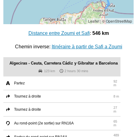
Leaflet
|
© OpenStreetMap
Distance entre Zoumi et Safi
:
546 km
Chemin inverse:
Itinéraire à partir de Safi a Zoumi
Algeciras - Ceuta, Carretera Cádiz y Gibraltar a Barcelona
123 km
2 hours 30 mins
92
Partez
m
Tournez à droite
8 m
27
Tournez à droite
m
65
Au rond-point (2e sortie) sur RN16A
m
489