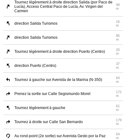
Tournez légèrement à droite direction Salida (por Paco de
48
Lucía), Acceso Central Paco de Lucía, Av. Virgen del
m
Carmen
16
direction Salida Turismos
m
85
direction Salida Turismos
m
20
Tournez légèrement à droite direction Puerto (Centro)
m
37
direction Puerto (Centro)
m
64
Tournez à gauche sur Avenida de la Marina (N-350)
m
172
Prenez la sortie sur Calle Segismundo Moret
m
61
Tournez légèrement à gauche
m
179
Tournez à droite sur Calle San Bernardo
m
54
Au rond-point (2e sortie) sur Avenida Gesto por la Paz
m