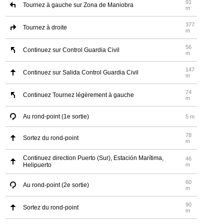
91
Tournez à gauche sur Zona de Maniobra
m
377
Tournez à droite
m
56
Continuez sur Control Guardia Civil
m
147
Continuez sur Salida Control Guardia Civil
m
74
Continuez Tournez légèrement à gauche
m
Au rond-point (1e sortie)
5 m
78
Sortez du rond-point
m
Continuez direction Puerto (Sur), Estación Marítima,
46
Helipuerto
m
60
Au rond-point (2e sortie)
m
90
Sortez du rond-point
m