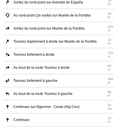
79
Sortez du rond-point sur Avenida de España
m
30
Au rond-point (2e sortie) sur Muelle de la Puntilla
m
224
Sortez du rond-point sur Muelle de la Puntilla
m
10
Tournez légèrement à droite sur Muelle de la Puntilla
m
159
Tournez fortement à droite
m
69
Au bout de la route Tournez à droite
m
394
Tournez fortement à gauche
m
98
Au bout de la route Tournez à gauche
m
34
Continuez sur Algeciras - Ceuta (Alg-Ceu)
km
15
Continuez
m