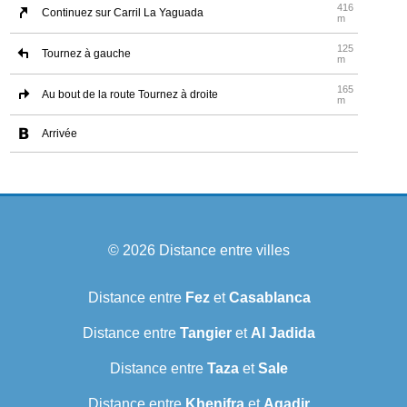
416
Continuez sur Carril La Yaguada
m
125
Tournez à gauche
m
165
Au bout de la route Tournez à droite
m
Arrivée
© 2026
Distance entre villes
Distance entre
Fez
et
Casablanca
Distance entre
Tangier
et
Al Jadida
Distance entre
Taza
et
Sale
Distance entre
Khenifra
et
Agadir