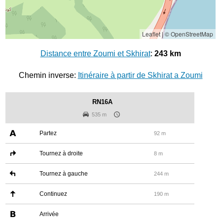
Leaflet
|
© OpenStreetMap
Distance entre Zoumi et Skhirat
:
243 km
Chemin inverse:
Itinéraire à partir de Skhirat a Zoumi
RN16A
535 m
Partez
92 m
Tournez à droite
8 m
Tournez à gauche
244 m
Continuez
190 m
Arrivée