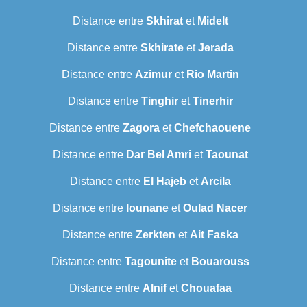
Distance entre
Skhirat
et
Midelt
Distance entre
Skhirate
et
Jerada
Distance entre
Azimur
et
Rio Martin
Distance entre
Tinghir
et
Tinerhir
Distance entre
Zagora
et
Chefchaouene
Distance entre
Dar Bel Amri
et
Taounat
Distance entre
El Hajeb
et
Arcila
Distance entre
Iounane
et
Oulad Nacer
Distance entre
Zerkten
et
Ait Faska
Distance entre
Tagounite
et
Bouarouss
Distance entre
Alnif
et
Chouafaa