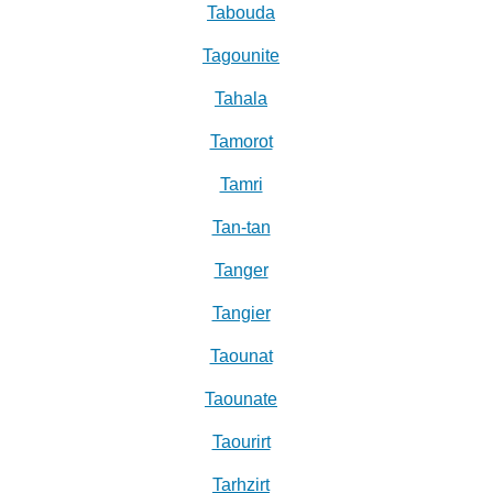
Tabouda
Tagounite
Tahala
Tamorot
Tamri
Tan-tan
Tanger
Tangier
Taounat
Taounate
Taourirt
Tarhzirt