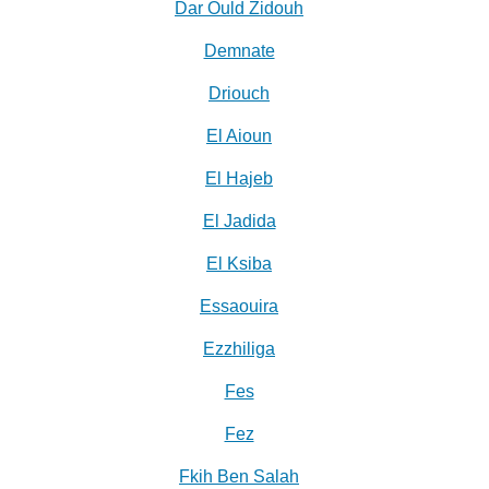
Dar Ould Zidouh
Demnate
Driouch
El Aioun
El Hajeb
El Jadida
El Ksiba
Essaouira
Ezzhiliga
Fes
Fez
Fkih Ben Salah