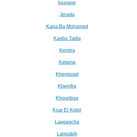
Iounane
Jerada
Karia Ba Mohamed
Kasba Tadla
Kenitra
Ketama
Khemisset
Khenifra
Khouribga
Ksar El Kebir
Laagagcha
Lamrabih