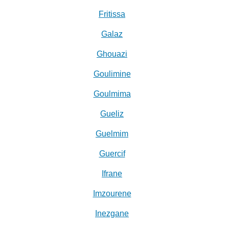
Fritissa
Galaz
Ghouazi
Goulimine
Goulmima
Gueliz
Guelmim
Guercif
Ifrane
Imzourene
Inezgane