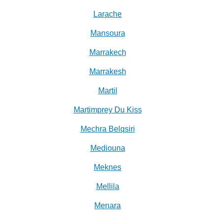
Larache
Mansoura
Marrakech
Marrakesh
Martil
Martimprey Du Kiss
Mechra Belqsiri
Mediouna
Meknes
Mellila
Menara