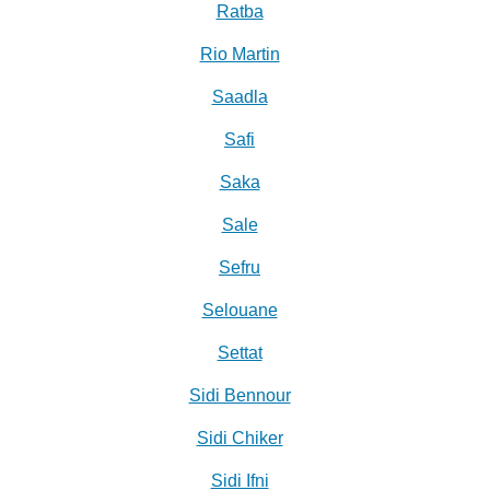
Ratba
Rio Martin
Saadla
Safi
Saka
Sale
Sefru
Selouane
Settat
Sidi Bennour
Sidi Chiker
Sidi Ifni