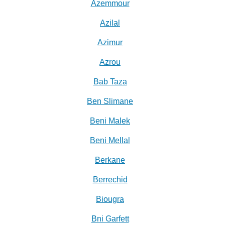
Azemmour
Azilal
Azimur
Azrou
Bab Taza
Ben Slimane
Beni Malek
Beni Mellal
Berkane
Berrechid
Biougra
Bni Garfett