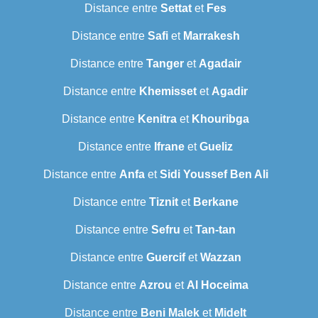
Distance entre
Settat
et
Fes
Distance entre
Safi
et
Marrakesh
Distance entre
Tanger
et
Agadair
Distance entre
Khemisset
et
Agadir
Distance entre
Kenitra
et
Khouribga
Distance entre
Ifrane
et
Gueliz
Distance entre
Anfa
et
Sidi Youssef Ben Ali
Distance entre
Tiznit
et
Berkane
Distance entre
Sefru
et
Tan-tan
Distance entre
Guercif
et
Wazzan
Distance entre
Azrou
et
Al Hoceima
Distance entre
Beni Malek
et
Midelt