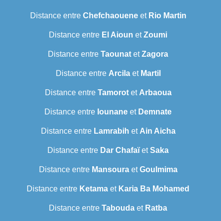
Distance entre
Chefchaouene
et
Rio Martin
Distance entre
El Aioun
et
Zoumi
Distance entre
Taounat
et
Zagora
Distance entre
Arcila
et
Martil
Distance entre
Tamorot
et
Arbaoua
Distance entre
Iounane
et
Demnate
Distance entre
Lamrabih
et
Ain Aicha
Distance entre
Dar Chafaï
et
Saka
Distance entre
Mansoura
et
Goulmima
Distance entre
Ketama
et
Karia Ba Mohamed
Distance entre
Tabouda
et
Ratba