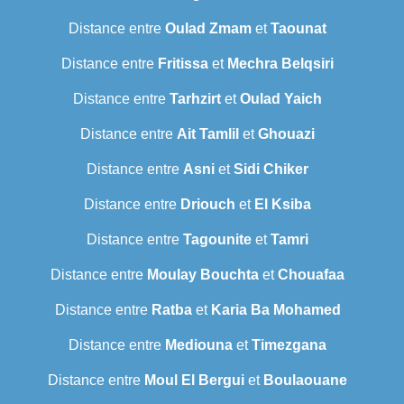
Distance entre
Oulad Zmam
et
Taounat
Distance entre
Fritissa
et
Mechra Belqsiri
Distance entre
Tarhzirt
et
Oulad Yaich
Distance entre
Ait Tamlil
et
Ghouazi
Distance entre
Asni
et
Sidi Chiker
Distance entre
Driouch
et
El Ksiba
Distance entre
Tagounite
et
Tamri
Distance entre
Moulay Bouchta
et
Chouafaa
Distance entre
Ratba
et
Karia Ba Mohamed
Distance entre
Mediouna
et
Timezgana
Distance entre
Moul El Bergui
et
Boulaouane