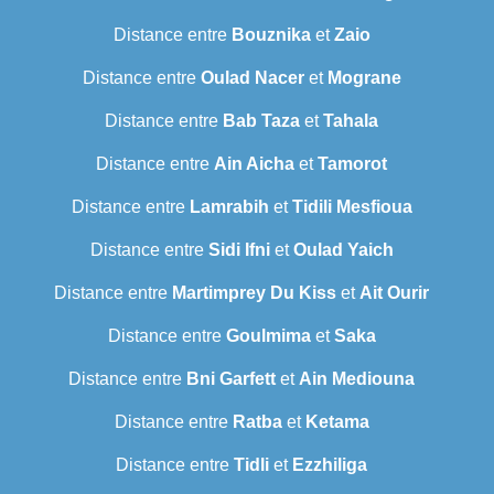
Distance entre
Bouznika
et
Zaio
Distance entre
Oulad Nacer
et
Mograne
Distance entre
Bab Taza
et
Tahala
Distance entre
Ain Aicha
et
Tamorot
Distance entre
Lamrabih
et
Tidili Mesfioua
Distance entre
Sidi Ifni
et
Oulad Yaich
Distance entre
Martimprey Du Kiss
et
Ait Ourir
Distance entre
Goulmima
et
Saka
Distance entre
Bni Garfett
et
Ain Mediouna
Distance entre
Ratba
et
Ketama
Distance entre
Tidli
et
Ezzhiliga