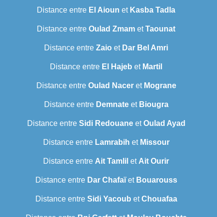
Distance entre
El Aioun
et
Kasba Tadla
Distance entre
Oulad Zmam
et
Taounat
Distance entre
Zaio
et
Dar Bel Amri
Distance entre
El Hajeb
et
Martil
Distance entre
Oulad Nacer
et
Mograne
Distance entre
Demnate
et
Biougra
Distance entre
Sidi Redouane
et
Oulad Ayad
Distance entre
Lamrabih
et
Missour
Distance entre
Ait Tamlil
et
Ait Ourir
Distance entre
Dar Chafaï
et
Bouarouss
Distance entre
Sidi Yacoub
et
Chouafaa