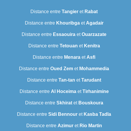
Distance entre
Tangier
et
Rabat
Distance entre
Khouribga
et
Agadair
Distance entre
Essaouira
et
Ouarzazate
Distance entre
Tetouan
et
Kenitra
Distance entre
Menara
et
Asfi
Distance entre
Oued Zem
et
Mohammedia
Distance entre
Tan-tan
et
Tarudant
Distance entre
Al Hoceima
et
Tirhanimine
Distance entre
Skhirat
et
Bouskoura
Distance entre
Sidi Bennour
et
Kasba Tadla
Distance entre
Azimur
et
Rio Martin