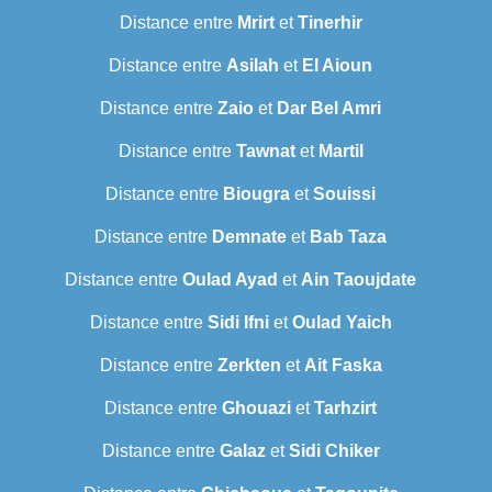
Distance entre
Mrirt
et
Tinerhir
Distance entre
Asilah
et
El Aioun
Distance entre
Zaio
et
Dar Bel Amri
Distance entre
Tawnat
et
Martil
Distance entre
Biougra
et
Souissi
Distance entre
Demnate
et
Bab Taza
Distance entre
Oulad Ayad
et
Ain Taoujdate
Distance entre
Sidi Ifni
et
Oulad Yaich
Distance entre
Zerkten
et
Ait Faska
Distance entre
Ghouazi
et
Tarhzirt
Distance entre
Galaz
et
Sidi Chiker