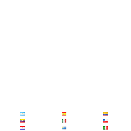
Distance entre
Ait Ourir
et
Oulad Yaich
Distance entre
Ait Faska
et
Saka
Distance entre
Sidi Chiker
et
Ait Tamlil
Distance entre
Galaz
et
El Ksiba
Distance entre
Tagounite
et
Dar Chafaï
Distance entre
Moulay Bouchta
et
Sidi Yacoub
Distance entre
Mansoura
et
Goulmima
Distance entre
Ketama
et
Bni Garfett
Distance entre
Tabouda
et
Selouane
Distance entre
Boulaouane
et
Mediouna