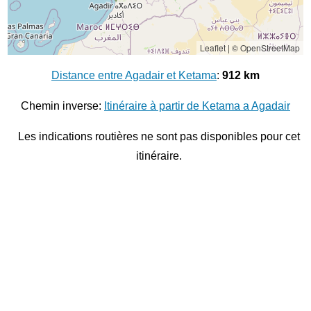
Leaflet
|
© OpenStreetMap
Distance entre Agadair et Ketama
:
912 km
Chemin inverse:
Itinéraire à partir de Ketama a Agadair
Les indications routières ne sont pas disponibles pour cet
itinéraire.
© 2026
Distance entre villes
Distance entre
Sale
et
Settat
Distance entre
Agadair
et
Taza
Distance entre
Ouarzazate
et
Taounate