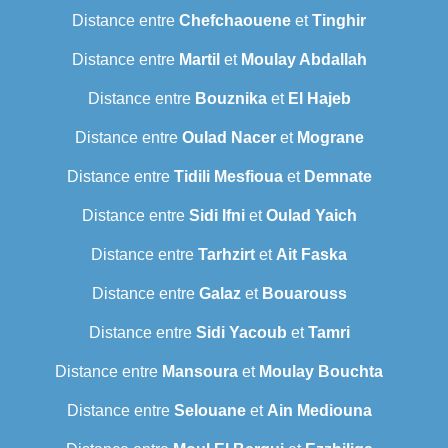
Distance entre
Chefchaouene
et
Tinghir
Distance entre
Martil
et
Moulay Abdallah
Distance entre
Bouznika
et
El Hajeb
Distance entre
Oulad Nacer
et
Mograne
Distance entre
Tidili Mesfioua
et
Demnate
Distance entre
Sidi Ifni
et
Oulad Yaich
Distance entre
Tarhzirt
et
Ait Faska
Distance entre
Galaz
et
Bouarouss
Distance entre
Sidi Yacoub
et
Tamri
Distance entre
Mansoura
et
Moulay Bouchta
Distance entre
Selouane
et
Ain Mediouna