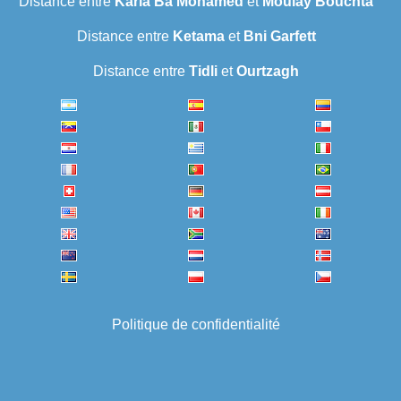
Distance entre
Karia Ba Mohamed
et
Moulay Bouchta
Distance entre
Ketama
et
Bni Garfett
Distance entre
Tidli
et
Ourtzagh
Politique de confidentialité