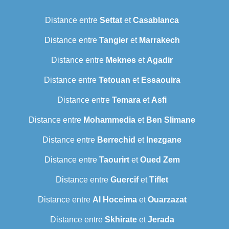
Distance entre
Settat
et
Casablanca
Distance entre
Tangier
et
Marrakech
Distance entre
Meknes
et
Agadir
Distance entre
Tetouan
et
Essaouira
Distance entre
Temara
et
Asfi
Distance entre
Mohammedia
et
Ben Slimane
Distance entre
Berrechid
et
Inezgane
Distance entre
Taourirt
et
Oued Zem
Distance entre
Guercif
et
Tiflet
Distance entre
Al Hoceima
et
Ouarzazat
Distance entre
Skhirate
et
Jerada