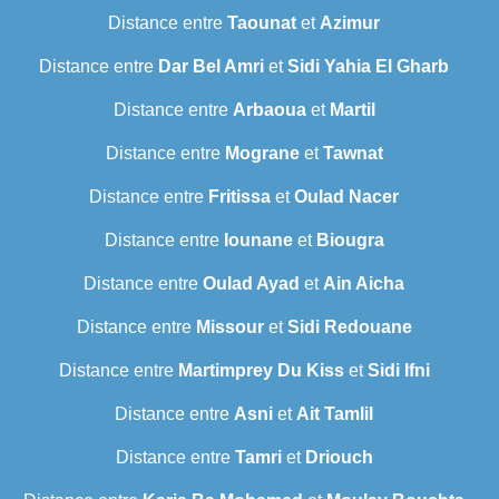
Distance entre
Taounat
et
Azimur
Distance entre
Dar Bel Amri
et
Sidi Yahia El Gharb
Distance entre
Arbaoua
et
Martil
Distance entre
Mograne
et
Tawnat
Distance entre
Fritissa
et
Oulad Nacer
Distance entre
Iounane
et
Biougra
Distance entre
Oulad Ayad
et
Ain Aicha
Distance entre
Missour
et
Sidi Redouane
Distance entre
Martimprey Du Kiss
et
Sidi Ifni
Distance entre
Asni
et
Ait Tamlil
Distance entre
Tamri
et
Driouch