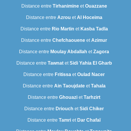
Distance entre
Tirhanimine
et
Ouazzane
Distance entre
Azrou
et
Al Hoceima
Distance entre
Rio Martin
et
Kasba Tadla
Distance entre
Chefchaouene
et
Azimur
Distance entre
Moulay Abdallah
et
Zagora
Distance entre
Tawnat
et
Sidi Yahia El Gharb
Distance entre
Fritissa
et
Oulad Nacer
Distance entre
Ain Taoujdate
et
Tahala
Distance entre
Ghouazi
et
Tarhzirt
Distance entre
Driouch
et
Sidi Chiker
Distance entre
Tamri
et
Dar Chafaï