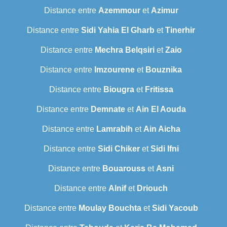
Distance entre
Azemmour
et
Azimur
Distance entre
Sidi Yahia El Gharb
et
Tinerhir
Distance entre
Mechra Belqsiri
et
Zaio
Distance entre
Imzourene
et
Bouznika
Distance entre
Biougra
et
Fritissa
Distance entre
Demnate
et
Ain El Aouda
Distance entre
Lamrabih
et
Ain Aicha
Distance entre
Sidi Chiker
et
Sidi Ifni
Distance entre
Bouarouss
et
Asni
Distance entre
Alnif
et
Driouch
Distance entre
Moulay Bouchta
et
Sidi Yacoub