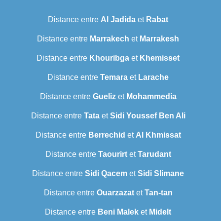
Distance entre
Al Jadida
et
Rabat
Distance entre
Marrakech
et
Marrakesh
Distance entre
Khouribga
et
Khemisset
Distance entre
Temara
et
Larache
Distance entre
Gueliz
et
Mohammedia
Distance entre
Tata
et
Sidi Youssef Ben Ali
Distance entre
Berrechid
et
Al Khmissat
Distance entre
Taourirt
et
Tarudant
Distance entre
Sidi Qacem
et
Sidi Slimane
Distance entre
Ouarzazat
et
Tan-tan
Distance entre
Beni Malek
et
Midelt