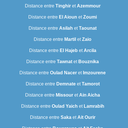
Distance entre
Tinghir
et
Azemmour
Distance entre
El Aioun
et
Zoumi
Distance entre
Asilah
et
Taounat
Distance entre
Martil
et
Zaio
Distance entre
El Hajeb
et
Arcila
Distance entre
Tawnat
et
Bouznika
Distance entre
Oulad Nacer
et
Imzourene
Distance entre
Demnate
et
Tamorot
Distance entre
Missour
et
Ain Aicha
Distance entre
Oulad Yaich
et
Lamrabih
Distance entre
Saka
et
Ait Ourir