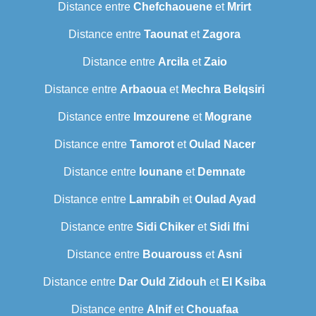
Distance entre
Chefchaouene
et
Mrirt
Distance entre
Taounat
et
Zagora
Distance entre
Arcila
et
Zaio
Distance entre
Arbaoua
et
Mechra Belqsiri
Distance entre
Imzourene
et
Mograne
Distance entre
Tamorot
et
Oulad Nacer
Distance entre
Iounane
et
Demnate
Distance entre
Lamrabih
et
Oulad Ayad
Distance entre
Sidi Chiker
et
Sidi Ifni
Distance entre
Bouarouss
et
Asni
Distance entre
Dar Ould Zidouh
et
El Ksiba
Distance entre
Alnif
et
Chouafaa