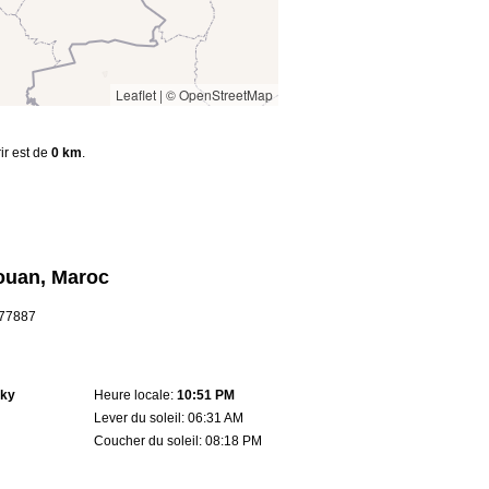
Leaflet
|
© OpenStreetMap
ir est de
0 km
.
ouan, Maroc
4.77887
sky
Heure locale:
10:51 PM
Lever du soleil: 06:31 AM
Coucher du soleil: 08:18 PM