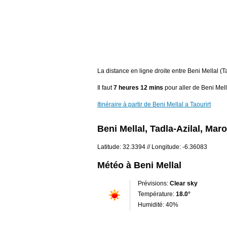
La distance en ligne droite entre Beni Mellal (Ta
Il faut
7 heures 12 mins
pour aller de Beni Mella
Itinéraire à partir de Beni Mellal a Taourirt
Beni Mellal, Tadla-Azilal, Mar
Latitude: 32.3394 // Longitude: -6.36083
Météo à Beni Mellal
Prévisions:
Clear sky
Température:
18.0°
Humidité: 40%