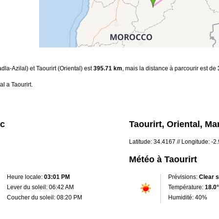
dla-Azilal) et Taourirt (Oriental) est
395.71 km
, mais la distance à parcourir est de
l a Taourirt.
oc
Taourirt, Oriental, Ma
Latitude: 34.4167 // Longitude: -2.
Météo à Taourirt
Heure locale:
03:01 PM
Prévisions:
Clear 
Lever du soleil: 06:42 AM
Température:
18.0°
Coucher du soleil: 08:20 PM
Humidité: 40%