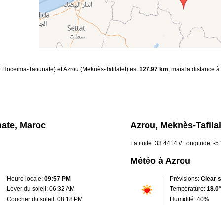
Al Hoceïma-Taounate) et Azrou (Meknès-Tafilalet) est
127.97 km
, mais la distance à
nate, Maroc
Azrou, Meknès-Tafila
Latitude: 33.4414 // Longitude: -5
Météo à Azrou
Heure locale:
09:57 PM
Prévisions:
Clear 
Lever du soleil: 06:32 AM
Température:
18.0°
Coucher du soleil: 08:18 PM
Humidité: 40%