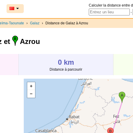
Calculer la distance entre d
-
ceïma-Taounate
›
Galaz
›
Distance de Galaz à Azrou
z et
Azrou
0 km
Distance à parcourir