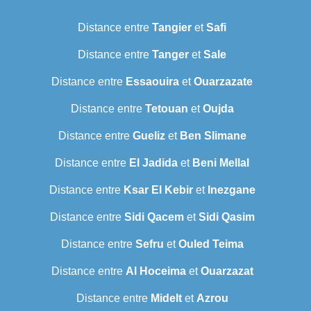
Distance entre
Tangier
et
Safi
Distance entre
Tanger
et
Sale
Distance entre
Essaouira
et
Ouarzazate
Distance entre
Tetouan
et
Oujda
Distance entre
Gueliz
et
Ben Slimane
Distance entre
El Jadida
et
Beni Mellal
Distance entre
Ksar El Kebir
et
Inezgane
Distance entre
Sidi Qacem
et
Sidi Qasim
Distance entre
Sefru
et
Ouled Teima
Distance entre
Al Hoceima
et
Ouarzazat
Distance entre
Midelt
et
Azrou