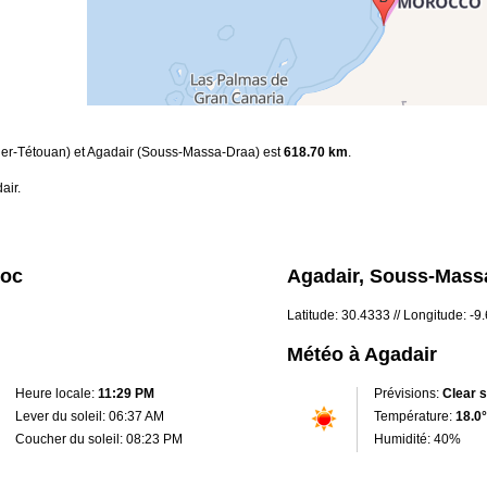
nger-Tétouan) et Agadair (Souss-Massa-Draa) est
618.70 km
.
air.
roc
Agadair, Souss-Mass
Latitude: 30.4333 // Longitude: -9.
Météo à Agadair
Heure locale:
11:29 PM
Prévisions:
Clear 
Lever du soleil: 06:37 AM
Température:
18.0°
Coucher du soleil: 08:23 PM
Humidité: 40%