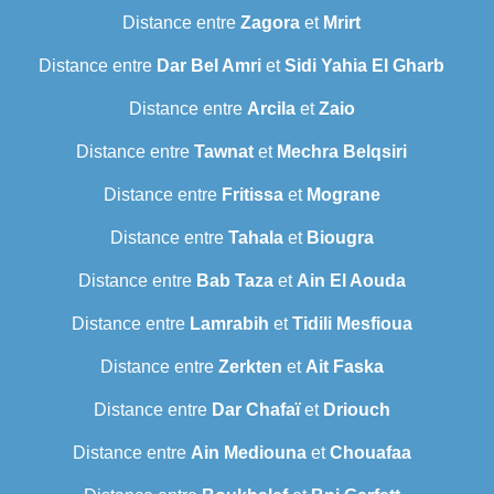
Distance entre
Zagora
et
Mrirt
Distance entre
Dar Bel Amri
et
Sidi Yahia El Gharb
Distance entre
Arcila
et
Zaio
Distance entre
Tawnat
et
Mechra Belqsiri
Distance entre
Fritissa
et
Mograne
Distance entre
Tahala
et
Biougra
Distance entre
Bab Taza
et
Ain El Aouda
Distance entre
Lamrabih
et
Tidili Mesfioua
Distance entre
Zerkten
et
Ait Faska
Distance entre
Dar Chafaï
et
Driouch
Distance entre
Ain Mediouna
et
Chouafaa