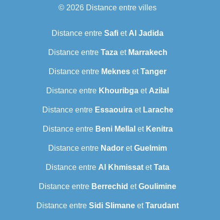
© 2026
Distance entre villes
Distance entre
Safi
et
Al Jadida
Distance entre
Taza
et
Marrakech
Distance entre
Meknes
et
Tanger
Distance entre
Khouribga
et
Azilal
Distance entre
Essaouira
et
Larache
Distance entre
Beni Mellal
et
Kenitra
Distance entre
Nador
et
Guelmim
Distance entre
Al Khmissat
et
Tata
Distance entre
Berrechid
et
Goulimine
Distance entre
Sidi Slimane
et
Tarudant