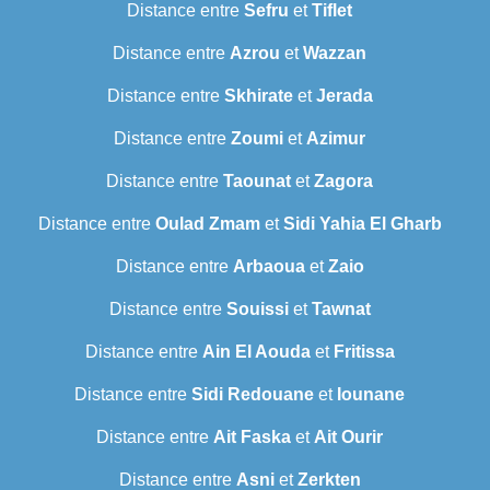
Distance entre
Sefru
et
Tiflet
Distance entre
Azrou
et
Wazzan
Distance entre
Skhirate
et
Jerada
Distance entre
Zoumi
et
Azimur
Distance entre
Taounat
et
Zagora
Distance entre
Oulad Zmam
et
Sidi Yahia El Gharb
Distance entre
Arbaoua
et
Zaio
Distance entre
Souissi
et
Tawnat
Distance entre
Ain El Aouda
et
Fritissa
Distance entre
Sidi Redouane
et
Iounane
Distance entre
Ait Faska
et
Ait Ourir
Distance entre
Asni
et
Zerkten