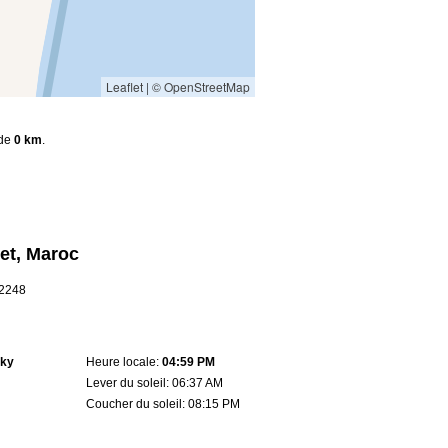
Leaflet
|
© OpenStreetMap
 de
0 km
.
let, Maroc
.2248
sky
Heure locale:
04:59 PM
Lever du soleil: 06:37 AM
Coucher du soleil: 08:15 PM