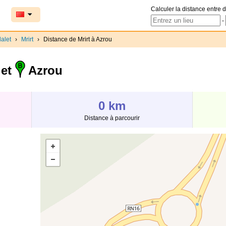
Calculer la distance entre d
-
alet
›
Mrirt
›
Distance de Mrirt à Azrou
 et
Azrou
0 km
Distance à parcourir