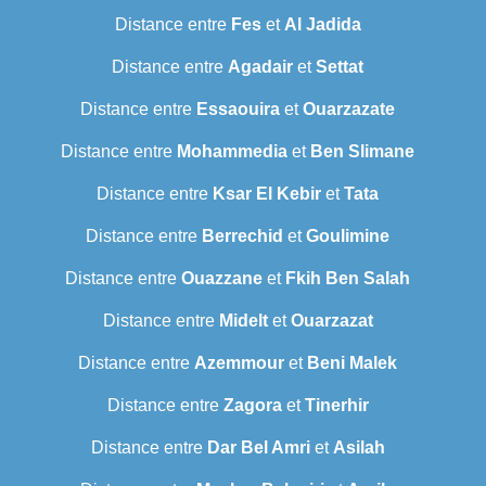
Distance entre
Fes
et
Al Jadida
Distance entre
Agadair
et
Settat
Distance entre
Essaouira
et
Ouarzazate
Distance entre
Mohammedia
et
Ben Slimane
Distance entre
Ksar El Kebir
et
Tata
Distance entre
Berrechid
et
Goulimine
Distance entre
Ouazzane
et
Fkih Ben Salah
Distance entre
Midelt
et
Ouarzazat
Distance entre
Azemmour
et
Beni Malek
Distance entre
Zagora
et
Tinerhir
Distance entre
Dar Bel Amri
et
Asilah