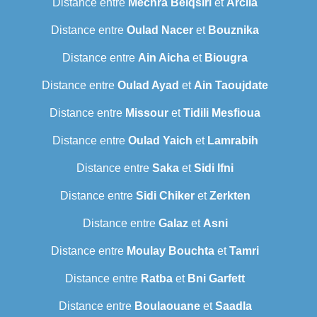
Distance entre
Mechra Belqsiri
et
Arcila
Distance entre
Oulad Nacer
et
Bouznika
Distance entre
Ain Aicha
et
Biougra
Distance entre
Oulad Ayad
et
Ain Taoujdate
Distance entre
Missour
et
Tidili Mesfioua
Distance entre
Oulad Yaich
et
Lamrabih
Distance entre
Saka
et
Sidi Ifni
Distance entre
Sidi Chiker
et
Zerkten
Distance entre
Galaz
et
Asni
Distance entre
Moulay Bouchta
et
Tamri
Distance entre
Ratba
et
Bni Garfett
Distance entre
Boulaouane
et
Saadla