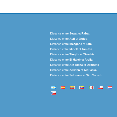
Distance entre
Settat
et
Rabat
Distance entre
Asfi
et
Oujda
Distance entre
Inezgane
et
Tata
Distance entre
Midelt
et
Tan-tan
Distance entre
Tinghir
et
Tinerhir
Distance entre
El Hajeb
et
Arcila
Distance entre
Ain Aicha
et
Demnate
Distance entre
Zerkten
et
Ait Faska
Distance entre
Selouane
et
Sidi Yacoub