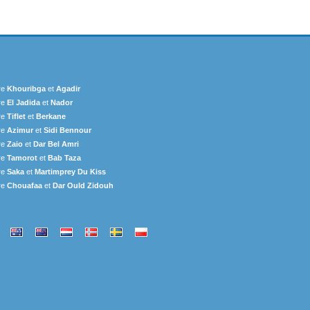
re
Khouribga
et
Agadir
re
El Jadida
et
Nador
re
Tiflet
et
Berkane
re
Azimur
et
Sidi Bennour
re
Zaio
et
Dar Bel Amri
re
Tamorot
et
Bab Taza
re
Saka
et
Martimprey Du Kiss
re
Chouafaa
et
Dar Ould Zidouh