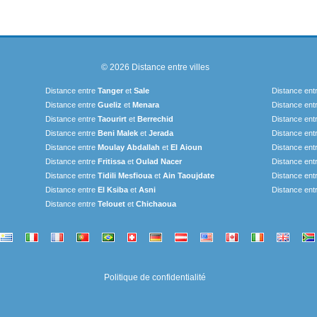
© 2026
Distance entre villes
Distance entre
Tanger
et
Sale
Distance ent
Distance entre
Gueliz
et
Menara
Distance ent
Distance entre
Taourirt
et
Berrechid
Distance ent
Distance entre
Beni Malek
et
Jerada
Distance ent
Distance entre
Moulay Abdallah
et
El Aioun
Distance ent
Distance entre
Fritissa
et
Oulad Nacer
Distance ent
Distance entre
Tidili Mesfioua
et
Ain Taoujdate
Distance ent
Distance entre
El Ksiba
et
Asni
Distance ent
Distance entre
Telouet
et
Chichaoua
Politique de confidentialité