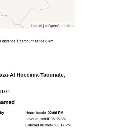
Leaflet
|
© OpenStreetMap
la distance à parcourir est de
0 km
.
aza-Al Hoceïma-Taounate,
5.21884
ohamed
sky
Heure locale:
02:06 PM
Lever du soleil: 06:35 AM
Coucher du soleil: 08:17 PM