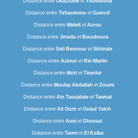
Distance entre
Ouazzane
et
Youssoufia
Distance entre
Tirhanimine
et
Guercif
Distance entre
Midelt
et
Azrou
Distance entre
Jerada
et
Bouskoura
Distance entre
Sidi Bennour
et
Skhirate
Distance entre
Azimur
et
Rio Martin
Distance entre
Mrirt
et
Tinerhir
Distance entre
Moulay Abdallah
et
Zoumi
Distance entre
Ain Taoujdate
et
Tawnat
Distance entre
Ait Ourir
et
Oulad Yaich
Distance entre
Asni
et
Ghouazi
Distance entre
Tamri
et
El Ksiba