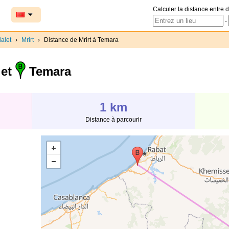
Calculer la distance entre d
-
alet
›
Mrirt
›
Distance de Mrirt à Temara
 et
Temara
1 km
Distance à parcourir