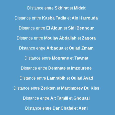
Distance entre
Skhirat
et
Midelt
Distance entre
Kasba Tadla
et
Ain Harrouda
Distance entre
El Aioun
et
Sidi Bennour
Distance entre
Moulay Abdallah
et
Zagora
Distance entre
Arbaoua
et
Oulad Zmam
Distance entre
Mograne
et
Tawnat
Distance entre
Demnate
et
Imzourene
Distance entre
Lamrabih
et
Oulad Ayad
Distance entre
Zerkten
et
Martimprey Du Kiss
Distance entre
Ait Tamlil
et
Ghouazi
Distance entre
Dar Chafaï
et
Asni