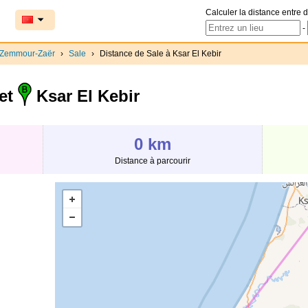
Calculer la distance entre d
-
-Zemmour-Zaër
›
Sale
›
Distance de Sale à Ksar El Kebir
et
Ksar El Kebir
0 km
Distance à parcourir