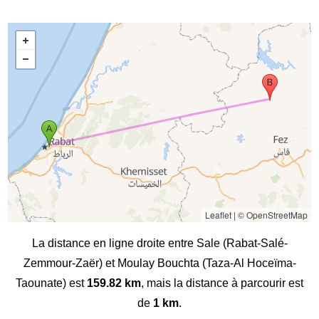
Leaflet
|
© OpenStreetMap
La distance en ligne droite entre Sale (Rabat-Salé-
Zemmour-Zaër) et Moulay Bouchta (Taza-Al Hoceïma-
Taounate) est
159.82 km
, mais la distance à parcourir est
de
1 km
.