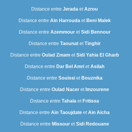
Distance entre
Jerada
et
Azrou
Distance entre
Ain Harrouda
et
Beni Malek
Distance entre
Azemmour
et
Sidi Bennour
Distance entre
Taounat
et
Tinghir
Distance entre
Oulad Zmam
et
Sidi Yahia El Gharb
Distance entre
Dar Bel Amri
et
Asilah
Distance entre
Souissi
et
Bouznika
Distance entre
Oulad Nacer
et
Imzourene
Distance entre
Tahala
et
Fritissa
Distance entre
Ain Taoujdate
et
Ain Aicha
Distance entre
Missour
et
Sidi Redouane