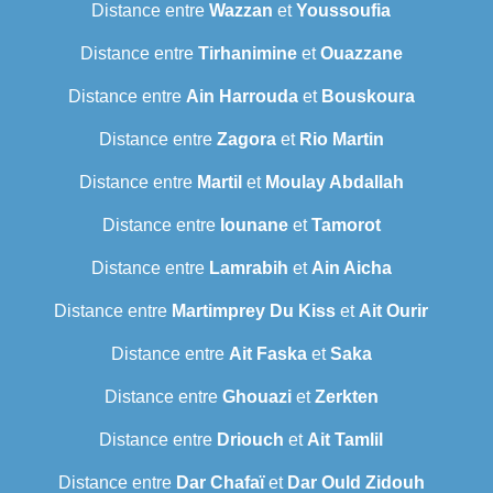
Distance entre
Wazzan
et
Youssoufia
Distance entre
Tirhanimine
et
Ouazzane
Distance entre
Ain Harrouda
et
Bouskoura
Distance entre
Zagora
et
Rio Martin
Distance entre
Martil
et
Moulay Abdallah
Distance entre
Iounane
et
Tamorot
Distance entre
Lamrabih
et
Ain Aicha
Distance entre
Martimprey Du Kiss
et
Ait Ourir
Distance entre
Ait Faska
et
Saka
Distance entre
Ghouazi
et
Zerkten
Distance entre
Driouch
et
Ait Tamlil
Distance entre
Dar Chafaï
et
Dar Ould Zidouh