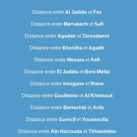
Distance entre
Al Jadida
et
Fez
Distance entre
Marrakech
et
Safi
Distance entre
Agadair
et
Taroudannt
Distance entre
Khenifra
et
Agadir
Distance entre
Menara
et
Asfi
Distance entre
El Jadida
et
Beni Mellal
Distance entre
Inezgane
et
Ifrane
Distance entre
Goulimine
et
Al Khmissat
Distance entre
Berrechid
et
Anfa
Distance entre
Guercif
et
Youssoufia
Distance entre
Ain Harrouda
et
Tirhanimine