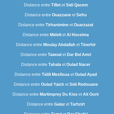
Distance entre
Tiflet
et
Sidi Qacem
Distance entre
Ouazzane
et
Sefru
Distance entre
Tirhanimine
et
Ouarzazat
Distance entre
Midelt
et
Al Hoceima
Distance entre
Moulay Abdallah
et
Tinerhir
Distance entre
Tawnat
et
Dar Bel Amri
Distance entre
Tahala
et
Oulad Nacer
Distance entre
Tidili Mesfioua
et
Oulad Ayad
Distance entre
Oulad Yaich
et
Sidi Redouane
Distance entre
Martimprey Du Kiss
et
Ait Ourir
Distance entre
Galaz
et
Tarhzirt