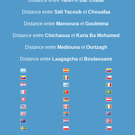
Distance entre
Tamri
et
Dar Chafaï
Distance entre
Sidi Yacoub
et
Chouafaa
Distance entre
Mansoura
et
Goulmima
Distance entre
Chichaoua
et
Karia Ba Mohamed
Distance entre
Mediouna
et
Ourtzagh
Distance entre
Laagagcha
et
Boulaouane