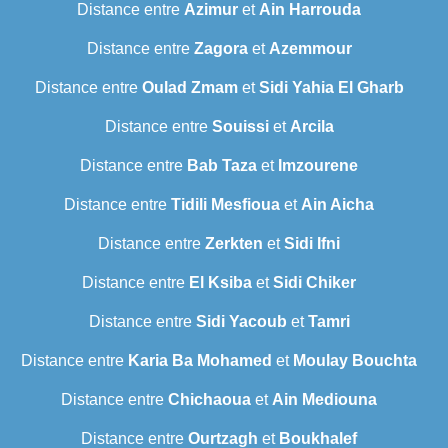
Distance entre
Azimur
et
Ain Harrouda
Distance entre
Zagora
et
Azemmour
Distance entre
Oulad Zmam
et
Sidi Yahia El Gharb
Distance entre
Souissi
et
Arcila
Distance entre
Bab Taza
et
Imzourene
Distance entre
Tidili Mesfioua
et
Ain Aicha
Distance entre
Zerkten
et
Sidi Ifni
Distance entre
El Ksiba
et
Sidi Chiker
Distance entre
Sidi Yacoub
et
Tamri
Distance entre
Karia Ba Mohamed
et
Moulay Bouchta
Distance entre
Chichaoua
et
Ain Mediouna
Distance entre
Ourtzagh
et
Boukhalef