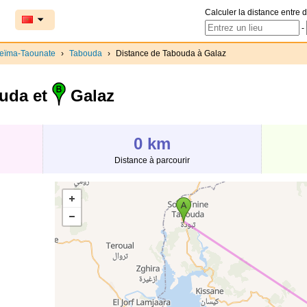
Calculer la distance entre d
-
ceïma-Taounate
›
Tabouda
›
Distance de Tabouda à Galaz
uda et
Galaz
0 km
Distance à parcourir