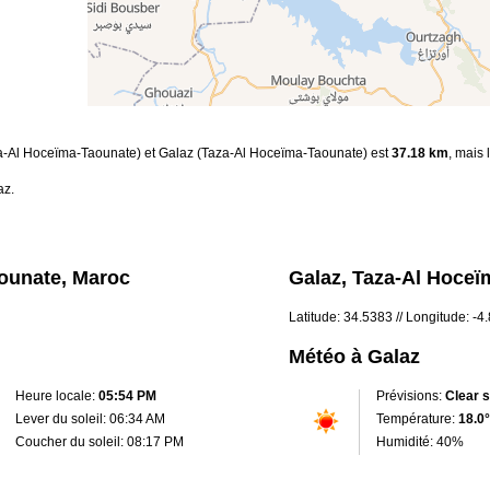
za-Al Hoceïma-Taounate) et Galaz (Taza-Al Hoceïma-Taounate) est
37.18 km
, mais 
az.
ounate, Maroc
Galaz, Taza-Al Hoceï
Latitude: 34.5383 // Longitude: -4
Météo à Galaz
Heure locale:
05:54 PM
Prévisions:
Clear 
Lever du soleil: 06:34 AM
Température:
18.0°
Coucher du soleil: 08:17 PM
Humidité: 40%