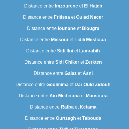
Distance entre
Imzourene
et
El Hajeb
Distance entre
Fritissa
et
Oulad Nacer
Distance entre
Iounane
et
Biougra
Distance entre
Missour
et
Tidili Mesfioua
Distance entre
Sidi Ifni
et
Lamrabih
Distance entre
Sidi Chiker
et
Zerkten
Distance entre
Galaz
et
Asni
Distance entre
Goulmima
et
Dar Ould Zidouh
Distance entre
Ain Mediouna
et
Mansoura
Distance entre
Ratba
et
Ketama
Distance entre
Ourtzagh
et
Tabouda