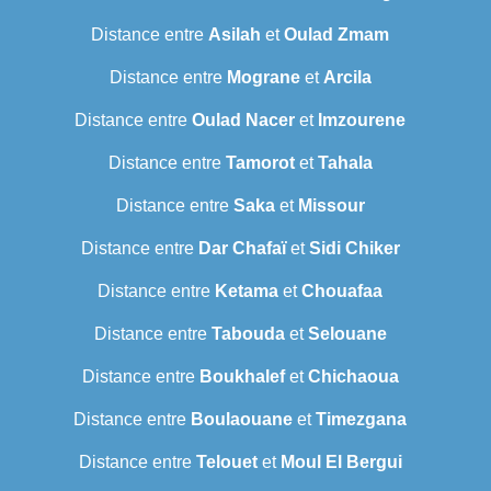
Distance entre
Asilah
et
Oulad Zmam
Distance entre
Mograne
et
Arcila
Distance entre
Oulad Nacer
et
Imzourene
Distance entre
Tamorot
et
Tahala
Distance entre
Saka
et
Missour
Distance entre
Dar Chafaï
et
Sidi Chiker
Distance entre
Ketama
et
Chouafaa
Distance entre
Tabouda
et
Selouane
Distance entre
Boukhalef
et
Chichaoua
Distance entre
Boulaouane
et
Timezgana
Distance entre
Telouet
et
Moul El Bergui