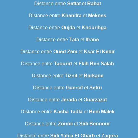
Distance entre
Settat
et
Rabat
Distance entre
Khenifra
et
Meknes
Distance entre
Oujda
et
Khouribga
Distance entre
Tata
et
Ifrane
Distance entre
Oued Zem
et
Ksar El Kebir
Distance entre
Taourirt
et
Fkih Ben Salah
Distance entre
Tiznit
et
Berkane
Distance entre
Guercif
et
Sefru
Distance entre
Jerada
et
Ouarzazat
Distance entre
Kasba Tadla
et
Beni Malek
Distance entre
Zoumi
et
Sidi Bennour
Distance entre
Sidi Yahia El Gharb
et
Zagora