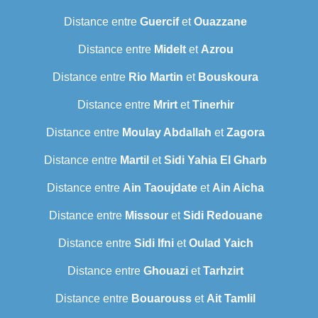
Distance entre
Guercif
et
Ouazzane
Distance entre
Midelt
et
Azrou
Distance entre
Rio Martin
et
Bouskoura
Distance entre
Mrirt
et
Tinerhir
Distance entre
Moulay Abdallah
et
Zagora
Distance entre
Martil
et
Sidi Yahia El Gharb
Distance entre
Ain Taoujdate
et
Ain Aicha
Distance entre
Missour
et
Sidi Redouane
Distance entre
Sidi Ifni
et
Oulad Yaich
Distance entre
Ghouazi
et
Tarhzirt
Distance entre
Bouarouss
et
Ait Tamlil