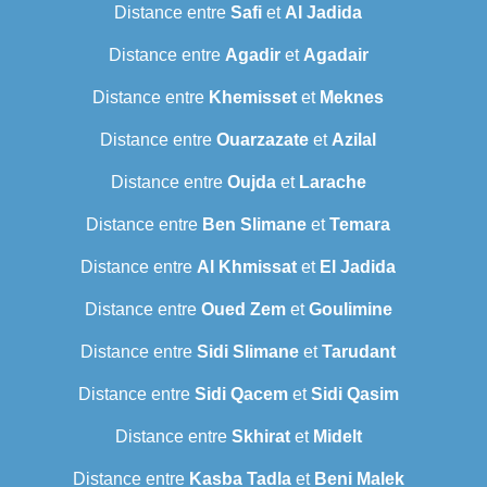
Distance entre
Safi
et
Al Jadida
Distance entre
Agadir
et
Agadair
Distance entre
Khemisset
et
Meknes
Distance entre
Ouarzazate
et
Azilal
Distance entre
Oujda
et
Larache
Distance entre
Ben Slimane
et
Temara
Distance entre
Al Khmissat
et
El Jadida
Distance entre
Oued Zem
et
Goulimine
Distance entre
Sidi Slimane
et
Tarudant
Distance entre
Sidi Qacem
et
Sidi Qasim
Distance entre
Skhirat
et
Midelt
Distance entre
Kasba Tadla
et
Beni Malek