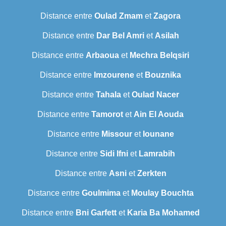
Distance entre
Oulad Zmam
et
Zagora
Distance entre
Dar Bel Amri
et
Asilah
Distance entre
Arbaoua
et
Mechra Belqsiri
Distance entre
Imzourene
et
Bouznika
Distance entre
Tahala
et
Oulad Nacer
Distance entre
Tamorot
et
Ain El Aouda
Distance entre
Missour
et
Iounane
Distance entre
Sidi Ifni
et
Lamrabih
Distance entre
Asni
et
Zerkten
Distance entre
Goulmima
et
Moulay Bouchta
Distance entre
Bni Garfett
et
Karia Ba Mohamed