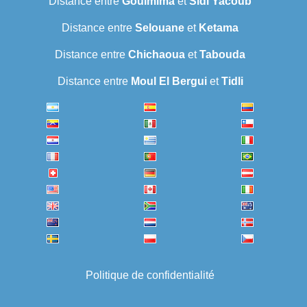
Distance entre
Goulmima
et
Sidi Yacoub
Distance entre
Selouane
et
Ketama
Distance entre
Chichaoua
et
Tabouda
Distance entre
Moul El Bergui
et
Tidli
Politique de confidentialité