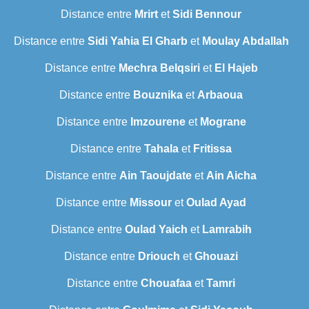
Distance entre
Mrirt
et
Sidi Bennour
Distance entre
Sidi Yahia El Gharb
et
Moulay Abdallah
Distance entre
Mechra Belqsiri
et
El Hajeb
Distance entre
Bouznika
et
Arbaoua
Distance entre
Imzourene
et
Mograne
Distance entre
Tahala
et
Fritissa
Distance entre
Ain Taoujdate
et
Ain Aicha
Distance entre
Missour
et
Oulad Ayad
Distance entre
Oulad Yaich
et
Lamrabih
Distance entre
Driouch
et
Ghouazi
Distance entre
Chouafaa
et
Tamri