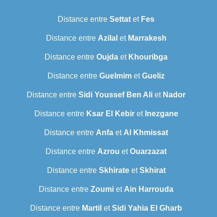
Distance entre
Settat
et
Fes
Distance entre
Azilal
et
Marrakesh
Distance entre
Oujda
et
Khouribga
Distance entre
Guelmim
et
Gueliz
Distance entre
Sidi Youssef Ben Ali
et
Nador
Distance entre
Ksar El Kebir
et
Inezgane
Distance entre
Anfa
et
Al Khmissat
Distance entre
Azrou
et
Ouarzazat
Distance entre
Skhirate
et
Skhirat
Distance entre
Zoumi
et
Ain Harrouda
Distance entre
Martil
et
Sidi Yahia El Gharb