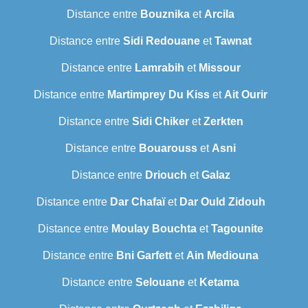
Distance entre
Bouznika
et
Arcila
Distance entre
Sidi Redouane
et
Tawnat
Distance entre
Lamrabih
et
Missour
Distance entre
Martimprey Du Kiss
et
Ait Ourir
Distance entre
Sidi Chiker
et
Zerkten
Distance entre
Bouarouss
et
Asni
Distance entre
Driouch
et
Galaz
Distance entre
Dar Chafaï
et
Dar Ould Zidouh
Distance entre
Moulay Bouchta
et
Tagounite
Distance entre
Bni Garfett
et
Ain Mediouna
Distance entre
Selouane
et
Ketama