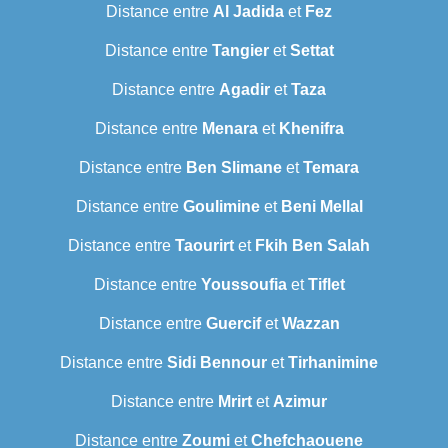
Distance entre
Al Jadida
et
Fez
Distance entre
Tangier
et
Settat
Distance entre
Agadir
et
Taza
Distance entre
Menara
et
Khenifra
Distance entre
Ben Slimane
et
Temara
Distance entre
Goulimine
et
Beni Mellal
Distance entre
Taourirt
et
Fkih Ben Salah
Distance entre
Youssoufia
et
Tiflet
Distance entre
Guercif
et
Wazzan
Distance entre
Sidi Bennour
et
Tirhanimine
Distance entre
Mrirt
et
Azimur
Distance entre
Zoumi
et
Chefchaouene