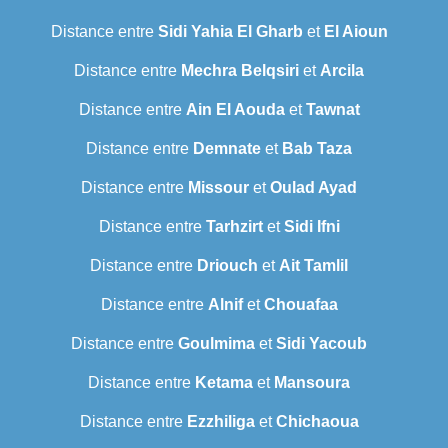
Distance entre
Sidi Yahia El Gharb
et
El Aioun
Distance entre
Mechra Belqsiri
et
Arcila
Distance entre
Ain El Aouda
et
Tawnat
Distance entre
Demnate
et
Bab Taza
Distance entre
Missour
et
Oulad Ayad
Distance entre
Tarhzirt
et
Sidi Ifni
Distance entre
Driouch
et
Ait Tamlil
Distance entre
Alnif
et
Chouafaa
Distance entre
Goulmima
et
Sidi Yacoub
Distance entre
Ketama
et
Mansoura
Distance entre
Ezzhiliga
et
Chichaoua