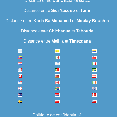
Distance entre
Dar Chafaï
et
Galaz
Distance entre
Sidi Yacoub
et
Tamri
Distance entre
Karia Ba Mohamed
et
Moulay Bouchta
Distance entre
Chichaoua
et
Tabouda
Distance entre
Mellila
et
Timezgana
Politique de confidentialité