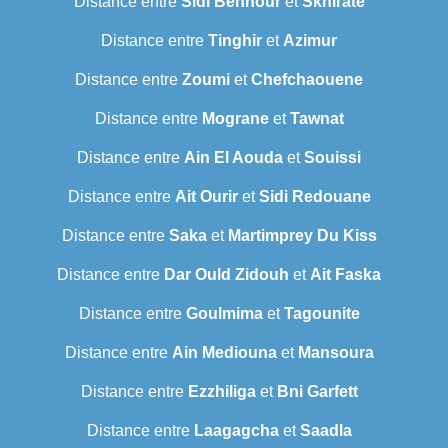
Distance entre
Sidi Bennour
et
Skhirate
Distance entre
Tinghir
et
Azimur
Distance entre
Zoumi
et
Chefchaouene
Distance entre
Mograne
et
Tawnat
Distance entre
Ain El Aouda
et
Souissi
Distance entre
Ait Ourir
et
Sidi Redouane
Distance entre
Saka
et
Martimprey Du Kiss
Distance entre
Dar Ould Zidouh
et
Ait Faska
Distance entre
Goulmima
et
Tagounite
Distance entre
Ain Mediouna
et
Mansoura
Distance entre
Ezzhiliga
et
Bni Garfett
Distance entre
Laagagcha
et
Saadla