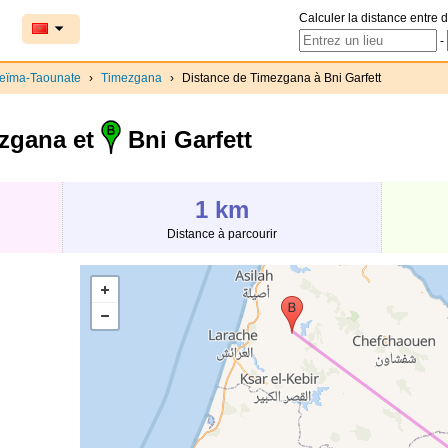
Calculer la distance entre d
-
ceïma-Taounate
›
Timezgana
›
Distance de Timezgana à Bni Garfett
zgana et
Bni Garfett
1 km
Distance à parcourir