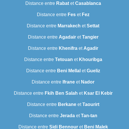
Distance entre
Rabat
et
Casablanca
Distance entre
Fes
et
Fez
Distance entre
Marrakech
et
Settat
Distance entre
Agadair
et
Tangier
Distance entre
Khenifra
et
Agadir
Distance entre
Tetouan
et
Khouribga
Distance entre
Beni Mellal
et
Gueliz
Distance entre
Ifrane
et
Nador
Distance entre
Fkih Ben Salah
et
Ksar El Kebir
Distance entre
Berkane
et
Taourirt
Distance entre
Jerada
et
Tan-tan
Distance entre
Sidi Bennour
et
Beni Malek