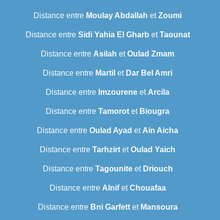
Distance entre
Moulay Abdallah
et
Zoumi
Distance entre
Sidi Yahia El Gharb
et
Taounat
Distance entre
Asilah
et
Oulad Zmam
Distance entre
Martil
et
Dar Bel Amri
Distance entre
Imzourene
et
Arcila
Distance entre
Tamorot
et
Biougra
Distance entre
Oulad Ayad
et
Ain Aicha
Distance entre
Tarhzirt
et
Oulad Yaich
Distance entre
Tagounite
et
Driouch
Distance entre
Alnif
et
Chouafaa
Distance entre
Bni Garfett
et
Mansoura