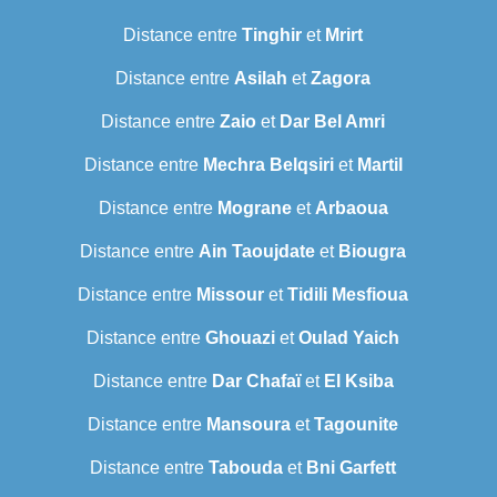
Distance entre
Tinghir
et
Mrirt
Distance entre
Asilah
et
Zagora
Distance entre
Zaio
et
Dar Bel Amri
Distance entre
Mechra Belqsiri
et
Martil
Distance entre
Mograne
et
Arbaoua
Distance entre
Ain Taoujdate
et
Biougra
Distance entre
Missour
et
Tidili Mesfioua
Distance entre
Ghouazi
et
Oulad Yaich
Distance entre
Dar Chafaï
et
El Ksiba
Distance entre
Mansoura
et
Tagounite
Distance entre
Tabouda
et
Bni Garfett