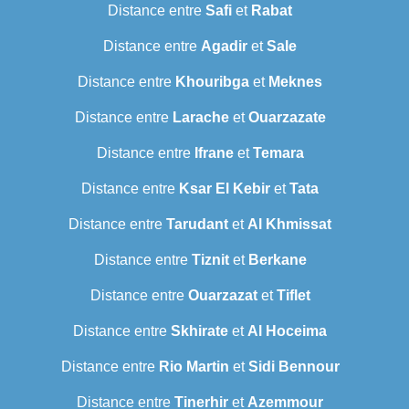
Distance entre
Safi
et
Rabat
Distance entre
Agadir
et
Sale
Distance entre
Khouribga
et
Meknes
Distance entre
Larache
et
Ouarzazate
Distance entre
Ifrane
et
Temara
Distance entre
Ksar El Kebir
et
Tata
Distance entre
Tarudant
et
Al Khmissat
Distance entre
Tiznit
et
Berkane
Distance entre
Ouarzazat
et
Tiflet
Distance entre
Skhirate
et
Al Hoceima
Distance entre
Rio Martin
et
Sidi Bennour
Distance entre
Tinerhir
et
Azemmour