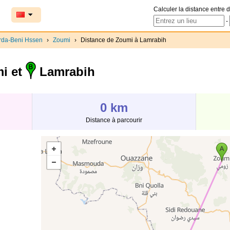
Calculer la distance entre d
-
rda-Beni Hssen
›
Zoumi
›
Distance de Zoumi à Lamrabih
i et
Lamrabih
0 km
Distance à parcourir